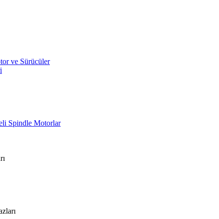
or ve Sürücüler
i
li Spindle Motorlar
rı
zları