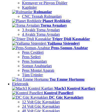
Kremayer ve Pinyon Dişliler
Kaplinler
Rulmanlar
CNC Tezgah Rulmanları
Planet Redüktör
Torna Aynaları
3 Ayaklı Torna Aynaları
4 Ayaklı Torna Aynaları
Triger Dişli Kasnaklar
Yağlama Sistemleri
Pens-Somun-Anahtar
Pens Çeşitleri
Pens Setleri
Pens Somunları
Somun Anahtarları
Pens Montaj Aparatı
Tüm Ürünler
Toz Emme Hortumu
Elektronik
Mach3 Kontrol Kartları
Kontrol Panelleri
DC Güç Kaynakları
12 Volt Güç Kaynakları
24 Volt Güç Kaynakları
48 Volt Güç Kaynakları