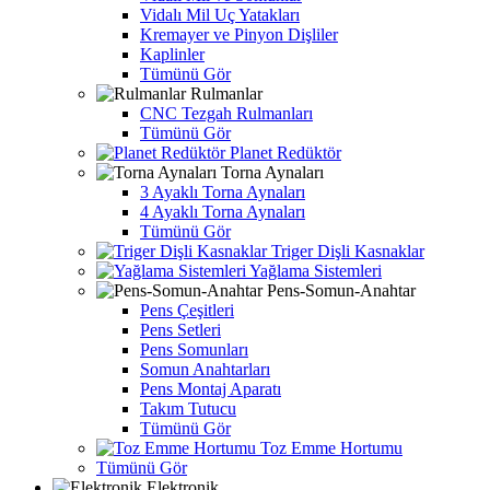
Vidalı Mil Uç Yatakları
Kremayer ve Pinyon Dişliler
Kaplinler
Tümünü Gör
Rulmanlar
CNC Tezgah Rulmanları
Tümünü Gör
Planet Redüktör
Torna Aynaları
3 Ayaklı Torna Aynaları
4 Ayaklı Torna Aynaları
Tümünü Gör
Triger Dişli Kasnaklar
Yağlama Sistemleri
Pens-Somun-Anahtar
Pens Çeşitleri
Pens Setleri
Pens Somunları
Somun Anahtarları
Pens Montaj Aparatı
Takım Tutucu
Tümünü Gör
Toz Emme Hortumu
Tümünü Gör
Elektronik