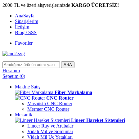
2000 TL ve üzeri alışverişlerinizde
KARGO ÜCRETSİZ!
AnaSayfa
Siparişlerim
İletişim
Blog / SSS
Favoriler
ARA
Hesabım
Sepetim
(
0
)
Makine Satış
Fiber Markalama
CNC Router
Masaüstü CNC Router
Mermer CNC Router
Mekanik
Lineer Hareket Sistemleri
Lineer Ray ve Arabalar
Vidalı Mil ve Somunlar
Vidalı Mil Uç Yatakları