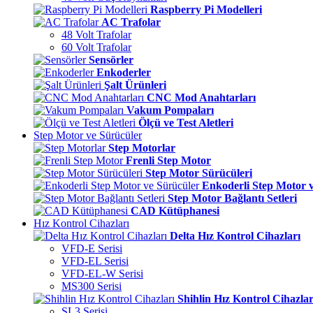
Raspberry Pi Modelleri
AC Trafolar
48 Volt Trafolar
60 Volt Trafolar
Sensörler
Enkoderler
Şalt Ürünleri
CNC Mod Anahtarları
Vakum Pompaları
Ölçü ve Test Aletleri
Step Motor ve Sürücüler
Step Motorlar
Frenli Step Motor
Step Motor Sürücüleri
Enkoderli Step Motor 
Step Motor Bağlantı Setleri
CAD Kütüphanesi
Hız Kontrol Cihazları
Delta Hız Kontrol Cihazları
VFD-E Serisi
VFD-EL Serisi
VFD-EL-W Serisi
MS300 Serisi
Shihlin Hız Kontrol Cihazlar
SL3 Serisi