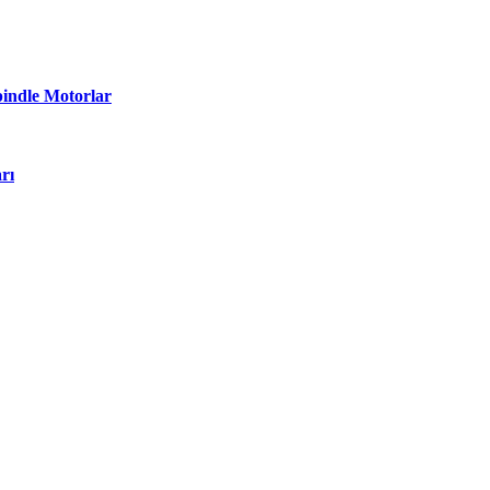
pindle Motorlar
rı