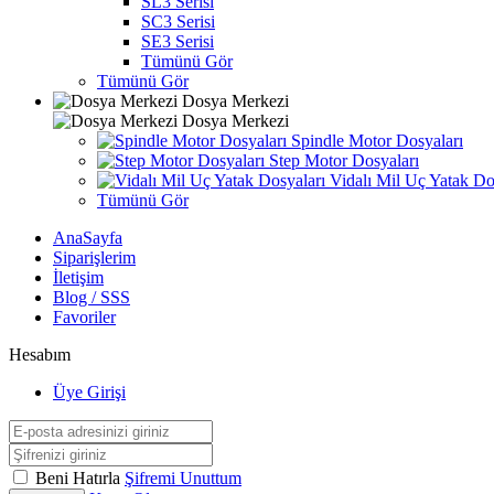
SL3 Serisi
SC3 Serisi
SE3 Serisi
Tümünü Gör
Tümünü Gör
Dosya Merkezi
Dosya Merkezi
Spindle Motor Dosyaları
Step Motor Dosyaları
Vidalı Mil Uç Yatak Do
Tümünü Gör
AnaSayfa
Siparişlerim
İletişim
Blog / SSS
Favoriler
Hesabım
Üye Girişi
Beni Hatırla
Şifremi Unuttum