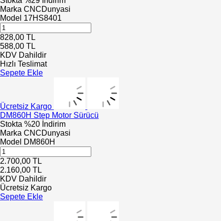
Stokta
%29 İndirim
Marka
CNCDunyasi
Model
17HS8401
828,00
TL
588,00
TL
KDV Dahildir
Hızlı Teslimat
Sepete Ekle
Ücretsiz Kargo
DM860H Step Motor Sürücü
Stokta
%20 İndirim
Marka
CNCDunyasi
Model
DM860H
2.700,00
TL
2.160,00
TL
KDV Dahildir
Ücretsiz Kargo
Sepete Ekle