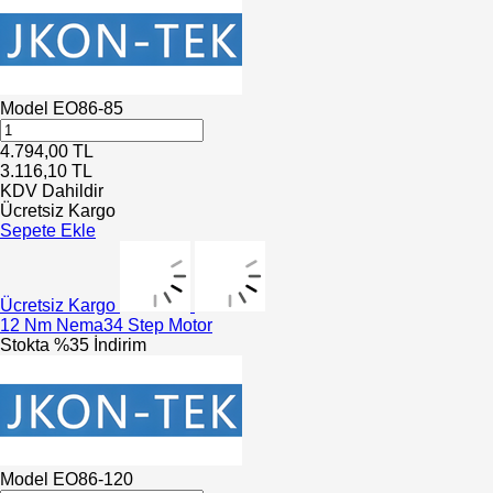
Model
EO86-85
4.794,00
TL
3.116,10
TL
KDV Dahildir
Ücretsiz Kargo
Sepete Ekle
Ücretsiz Kargo
12 Nm Nema34 Step Motor
Stokta
%35 İndirim
Model
EO86-120