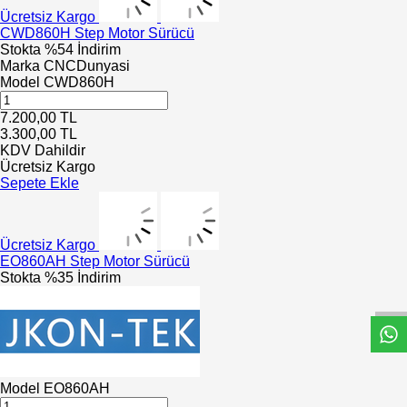
Ücretsiz Kargo
CWD860H Step Motor Sürücü
Stokta
%54 İndirim
Marka
CNCDunyasi
Model
CWD860H
7.200,00
TL
3.300,00
TL
KDV Dahildir
Ücretsiz Kargo
Sepete Ekle
Ücretsiz Kargo
EO860AH Step Motor Sürücü
W
h
t
s
a
p
p
D
e
s
e
H
a
t
t
Stokta
%35 İndirim
Model
EO860AH