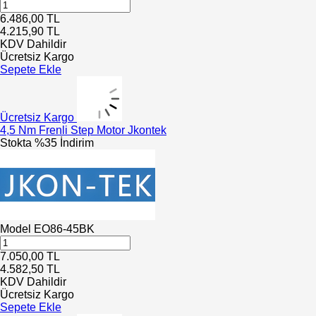
6.486,00
TL
4.215,90
TL
KDV Dahildir
Ücretsiz Kargo
Sepete Ekle
Ücretsiz Kargo
4,5 Nm Frenli Step Motor Jkontek
Stokta
%35 İndirim
Model
EO86-45BK
7.050,00
TL
4.582,50
TL
KDV Dahildir
Ücretsiz Kargo
Sepete Ekle