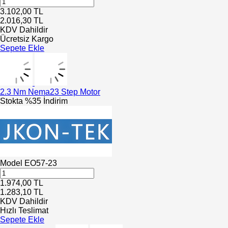
3.102,00
TL
2.016,30
TL
KDV Dahildir
Ücretsiz Kargo
Sepete Ekle
2.3 Nm Nema23 Step Motor
Stokta
%35 İndirim
Model
EO57-23
1.974,00
TL
1.283,10
TL
KDV Dahildir
Hızlı Teslimat
Sepete Ekle