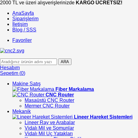
2000 TL ve üzeri alışverişlerinizde
KARGO ÜCRETSİZ!
AnaSayfa
Siparişlerim
İletişim
Blog / SSS
Favoriler
ARA
Hesabım
Sepetim
(
0
)
Makine Satış
Fiber Markalama
CNC Router
Masaüstü CNC Router
Mermer CNC Router
Mekanik
Lineer Hareket Sistemleri
Lineer Ray ve Arabalar
Vidalı Mil ve Somunlar
Vidalı Mil Uç Yatakları