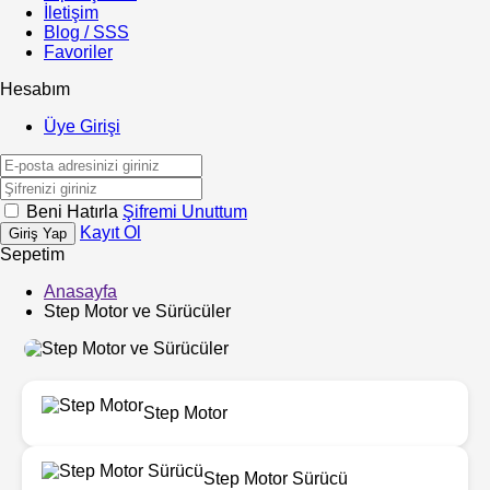
İletişim
Blog / SSS
Favoriler
Hesabım
Üye Girişi
Beni Hatırla
Şifremi Unuttum
Kayıt Ol
Giriş Yap
Sepetim
Anasayfa
Step Motor ve Sürücüler
Step Motor
Step Motor Sürücü