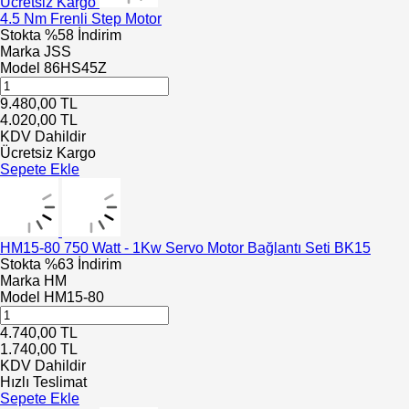
Ücretsiz Kargo
4.5 Nm Frenli Step Motor
Stokta
%58 İndirim
Marka
JSS
Model
86HS45Z
9.480,00
TL
4.020,00
TL
KDV Dahildir
Ücretsiz Kargo
Sepete Ekle
HM15-80 750 Watt - 1Kw Servo Motor Bağlantı Seti BK15
Stokta
%63 İndirim
Marka
HM
Model
HM15-80
4.740,00
TL
1.740,00
TL
KDV Dahildir
Hızlı Teslimat
Sepete Ekle