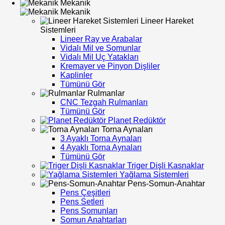
Mekanik
Mekanik
Lineer Hareket
Sistemleri
Lineer Ray ve Arabalar
Vidalı Mil ve Somunlar
Vidalı Mil Uç Yatakları
Kremayer ve Pinyon Dişliler
Kaplinler
Tümünü Gör
Rulmanlar
CNC Tezgah Rulmanları
Tümünü Gör
Planet Redüktör
Torna Aynaları
3 Ayaklı Torna Aynaları
4 Ayaklı Torna Aynaları
Tümünü Gör
Triger Dişli Kasnaklar
Yağlama Sistemleri
Pens-Somun-Anahtar
Pens Çeşitleri
Pens Setleri
Pens Somunları
Somun Anahtarları