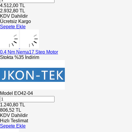
4.512,00
TL
2.932,80
TL
KDV Dahildir
Ücretsiz Kargo
Sepete Ekle
0.4 Nm Nema17 Step Motor
Stokta
%35 İndirim
Model
EO42-04
1.240,80
TL
806,52
TL
KDV Dahildir
Hızlı Teslimat
Sepete Ekle