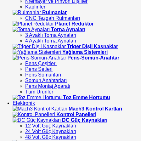
Kremayer ve Pinyon Dişliler
Kaplinler
Rulmanlar
CNC Tezgah Rulmanları
Planet Redüktör
Torna Aynaları
3 Ayaklı Torna Aynaları
4 Ayaklı Torna Aynaları
Triger Dişli Kasnaklar
Yağlama Sistemleri
Pens-Somun-Anahtar
Pens Çeşitleri
Pens Setleri
Pens Somunları
Somun Anahtarları
Pens Montaj Aparatı
Tüm Ürünler
Toz Emme Hortumu
Elektronik
Mach3 Kontrol Kartları
Kontrol Panelleri
DC Güç Kaynakları
12 Volt Güç Kaynakları
24 Volt Güç Kaynakları
48 Volt Güç Kaynakları