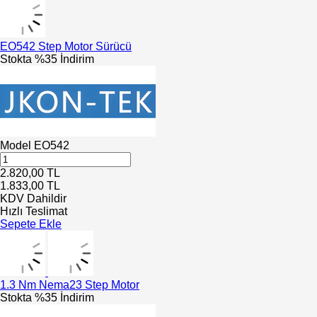
EO542 Step Motor Sürücü
Stokta
%35 İndirim
Model
EO542
2.820,00
TL
1.833,00
TL
KDV Dahildir
Hızlı Teslimat
Sepete Ekle
1.3 Nm Nema23 Step Motor
Stokta
%35 İndirim