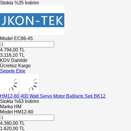
Stokta
%35 İndirim
Model
EC86-45
4.794,00
TL
3.116,10
TL
KDV Dahildir
Ücretsiz Kargo
Sepete Ekle
HM12-60 400 Watt Servo Motor Bağlantı Seti BK12
Stokta
%63 İndirim
Marka
HM
Model
HM12-60
4.380,00
TL
1.620,00
TL