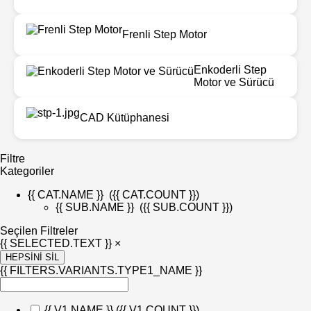
Frenli Step Motor
Enkoderli Step
Motor ve Sürücü
CAD Kütüphanesi
Filtre
Kategoriler
{{ CAT.NAME }}
({{ CAT.COUNT }})
{{ SUB.NAME }}
({{ SUB.COUNT }})
Seçilen Filtreler
{{ SELECTED.TEXT }} ×
HEPSİNİ SİL
{{ FILTERS.VARIANTS.TYPE1_NAME }}
{{ V1.NAME }}
({{ V1.COUNT }})