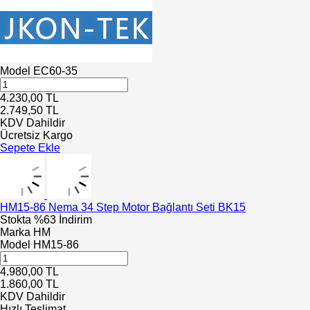
Model
EC60-35
4.230,00
TL
2.749,50
TL
KDV Dahildir
Ücretsiz Kargo
Sepete Ekle
HM15-86 Nema 34 Step Motor Bağlantı Seti BK15
Stokta
%63 İndirim
Marka
HM
Model
HM15-86
4.980,00
TL
1.860,00
TL
KDV Dahildir
Hızlı Teslimat