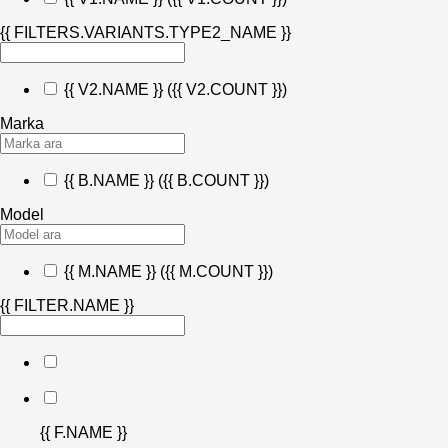
{{ FILTERS.VARIANTS.TYPE2_NAME }}
{{ V2.NAME }}
({{ V2.COUNT }})
Marka
{{ B.NAME }}
({{ B.COUNT }})
Model
{{ M.NAME }}
({{ M.COUNT }})
{{ FILTER.NAME }}
{{ F.NAME }}