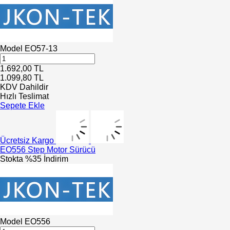
Model
EO57-13
1.692,00
TL
1.099,80
TL
KDV Dahildir
Hızlı Teslimat
Sepete Ekle
Ücretsiz Kargo
EO556 Step Motor Sürücü
Stokta
%35 İndirim
Model
EO556