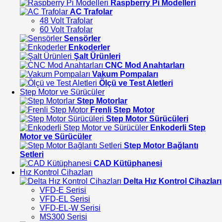
Raspberry Pi Modelleri
AC Trafolar
48 Volt Trafolar
60 Volt Trafolar
Sensörler
Enkoderler
Şalt Ürünleri
CNC Mod Anahtarları
Vakum Pompaları
Ölçü ve Test Aletleri
Step Motor ve Sürücüler
Step Motorlar
Frenli Step Motor
Step Motor Sürücüleri
Enkoderli Step
Motor ve Sürücüler
Step Motor Bağlantı
Setleri
CAD Kütüphanesi
Hız Kontrol Cihazları
Delta Hız Kontrol Cihazları
VFD-E Serisi
VFD-EL Serisi
VFD-EL-W Serisi
MS300 Serisi