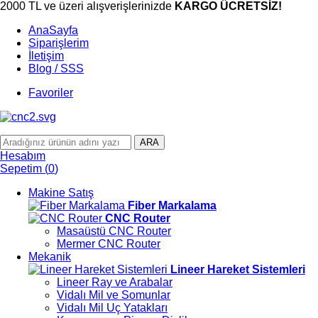
2000 TL ve üzeri alışverişlerinizde
KARGO ÜCRETSİZ!
AnaSayfa
Siparişlerim
İletişim
Blog / SSS
Favoriler
ARA
Hesabım
Sepetim
(
0
)
Makine Satış
Fiber Markalama
CNC Router
Masaüstü CNC Router
Mermer CNC Router
Mekanik
Lineer Hareket Sistemleri
Lineer Ray ve Arabalar
Vidalı Mil ve Somunlar
Vidalı Mil Uç Yatakları