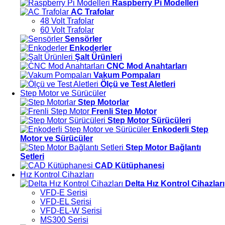
Raspberry Pi Modelleri
AC Trafolar
48 Volt Trafolar
60 Volt Trafolar
Sensörler
Enkoderler
Şalt Ürünleri
CNC Mod Anahtarları
Vakum Pompaları
Ölçü ve Test Aletleri
Step Motor ve Sürücüler
Step Motorlar
Frenli Step Motor
Step Motor Sürücüleri
Enkoderli Step
Motor ve Sürücüler
Step Motor Bağlantı
Setleri
CAD Kütüphanesi
Hız Kontrol Cihazları
Delta Hız Kontrol Cihazları
VFD-E Serisi
VFD-EL Serisi
VFD-EL-W Serisi
MS300 Serisi