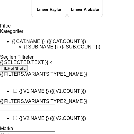
Lineer Raylar
Lineer Arabalar
Filtre
Kategoriler
{{ CAT.NAME }}
({{ CAT.COUNT }})
{{ SUB.NAME }}
({{ SUB.COUNT }})
Seçilen Filtreler
{{ SELECTED.TEXT }} ×
HEPSİNİ SİL
{{ FILTERS.VARIANTS.TYPE1_NAME }}
{{ V1.NAME }}
({{ V1.COUNT }})
{{ FILTERS.VARIANTS.TYPE2_NAME }}
{{ V2.NAME }}
({{ V2.COUNT }})
Marka