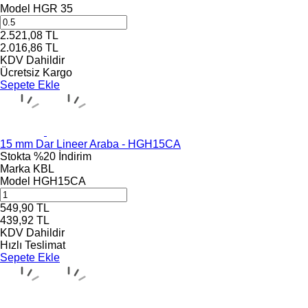
Model
HGR 35
2.521,08
TL
2.016,86
TL
KDV Dahildir
Ücretsiz Kargo
Sepete Ekle
15 mm Dar Lineer Araba - HGH15CA
Stokta
%20 İndirim
Marka
KBL
Model
HGH15CA
549,90
TL
439,92
TL
KDV Dahildir
Hızlı Teslimat
Sepete Ekle