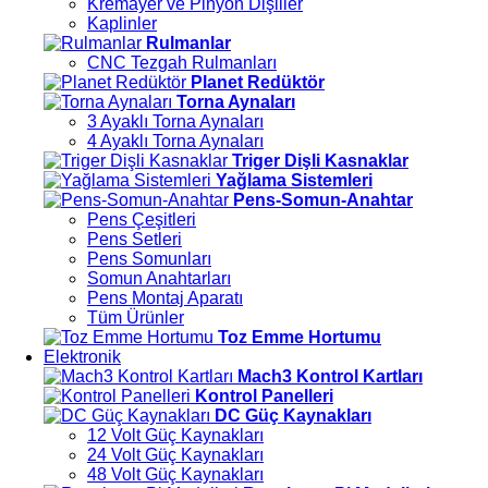
Kremayer ve Pinyon Dişliler
Kaplinler
Rulmanlar
CNC Tezgah Rulmanları
Planet Redüktör
Torna Aynaları
3 Ayaklı Torna Aynaları
4 Ayaklı Torna Aynaları
Triger Dişli Kasnaklar
Yağlama Sistemleri
Pens-Somun-Anahtar
Pens Çeşitleri
Pens Setleri
Pens Somunları
Somun Anahtarları
Pens Montaj Aparatı
Tüm Ürünler
Toz Emme Hortumu
Elektronik
Mach3 Kontrol Kartları
Kontrol Panelleri
DC Güç Kaynakları
12 Volt Güç Kaynakları
24 Volt Güç Kaynakları
48 Volt Güç Kaynakları