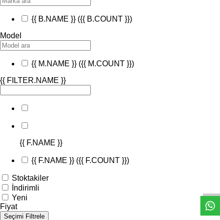
{{ B.NAME }}
({{ B.COUNT }})
Model
{{ M.NAME }}
({{ M.COUNT }})
{{ FILTER.NAME }}
{{ F.NAME }}
{{ F.NAME }}
({{ F.COUNT }})
W
h
t
s
a
p
p
D
e
s
e
H
a
t
t
Stoktakiler
İndirimli
Yeni
Fiyat
Seçimi Filtrele