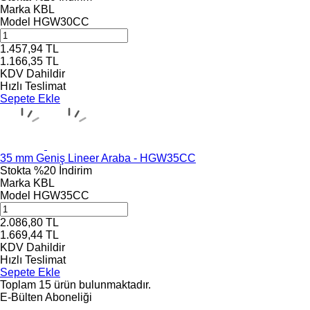
Marka
KBL
Model
HGW30CC
1.457,94
TL
1.166,35
TL
KDV Dahildir
Hızlı Teslimat
Sepete Ekle
35 mm Geniş Lineer Araba - HGW35CC
Stokta
%20 İndirim
Marka
KBL
Model
HGW35CC
2.086,80
TL
1.669,44
TL
KDV Dahildir
Hızlı Teslimat
Sepete Ekle
Toplam
15
ürün bulunmaktadır.
E-Bülten Aboneliği