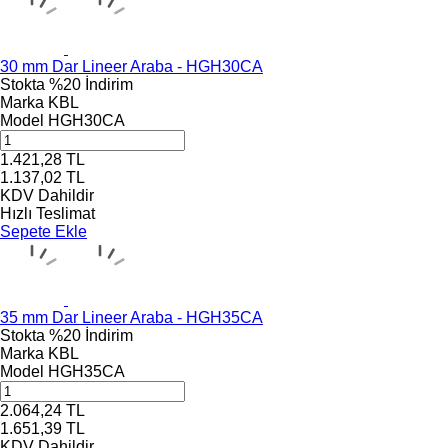
30 mm Dar Lineer Araba - HGH30CA
Stokta
%20 İndirim
Marka
KBL
Model
HGH30CA
1.421,28
TL
1.137,02
TL
KDV Dahildir
Hızlı Teslimat
Sepete Ekle
35 mm Dar Lineer Araba - HGH35CA
Stokta
%20 İndirim
Marka
KBL
Model
HGH35CA
2.064,24
TL
1.651,39
TL
KDV Dahildir