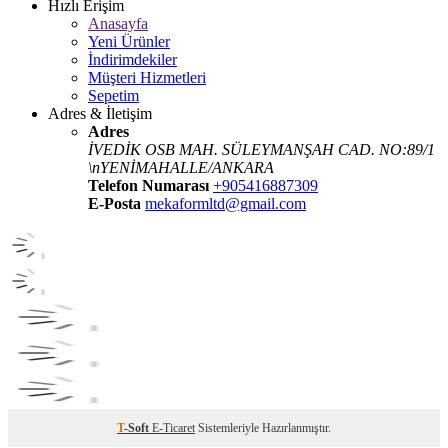
Hızlı Erişim
Anasayfa
Yeni Ürünler
İndirimdekiler
Müşteri Hizmetleri
Sepetim
Adres & İletişim
Adres
İVEDİK OSB MAH. SÜLEYMANŞAH CAD. NO:89/1
\nYENİMAHALLE/ANKARA
Telefon Numarası
+905416887309
E-Posta
mekaformltd@gmail.com
T
-Soft
E-Ticaret
Sistemleriyle Hazırlanmıştır.