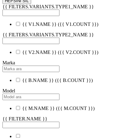
HEPSİNİ SİL
{{ FILTERS.VARIANTS.TYPE1_NAME }}
{{ V1.NAME }}
({{ V1.COUNT }})
{{ FILTERS.VARIANTS.TYPE2_NAME }}
{{ V2.NAME }}
({{ V2.COUNT }})
Marka
{{ B.NAME }}
({{ B.COUNT }})
Model
{{ M.NAME }}
({{ M.COUNT }})
{{ FILTER.NAME }}