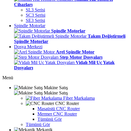
Cihazları
SL3 Serisi
SC3 Serisi
SE3 Serisi
Spindle Motorlar
Spindle Motorlar
Takım Değiştirmeli
Spindle Motorlar
Dosya Merkezi
Arel Spindle Motor
Step Motor Dosyaları
Vidalı Mil Uç Yatak
Dosyaları
Menü
Makine Satış
Makine Satış
Fiber Markalama
CNC Router
Masaüstü CNC Router
Mermer CNC Router
Tümünü Gör
Tümünü Gör
Mekanik