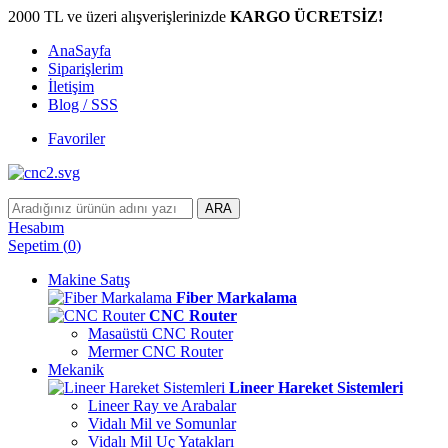
2000 TL ve üzeri alışverişlerinizde
KARGO ÜCRETSİZ!
AnaSayfa
Siparişlerim
İletişim
Blog / SSS
Favoriler
ARA
Hesabım
Sepetim
(
0
)
Makine Satış
Fiber Markalama
CNC Router
Masaüstü CNC Router
Mermer CNC Router
Mekanik
Lineer Hareket Sistemleri
Lineer Ray ve Arabalar
Vidalı Mil ve Somunlar
Vidalı Mil Uç Yatakları