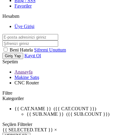
Blog / SSS
Favoriler
Hesabım
Üye Girişi
Beni Hatırla
Şifremi Unuttum
Kayıt Ol
Giriş Yap
Sepetim
Anasayfa
Makine Satış
CNC Router
Filtre
Kategoriler
{{ CAT.NAME }}
({{ CAT.COUNT }})
{{ SUB.NAME }}
({{ SUB.COUNT }})
Seçilen Filtreler
{{ SELECTED.TEXT }} ×