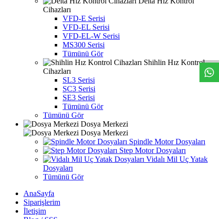
Delta Hız Kontrol
Cihazları
VFD-E Serisi
VFD-EL Serisi
VFD-EL-W Serisi
W
h
t
s
a
p
p
D
e
s
e
H
a
t
t
MS300 Serisi
Tümünü Gör
Shihlin Hız Kontrol
Cihazları
SL3 Serisi
SC3 Serisi
SE3 Serisi
Tümünü Gör
Tümünü Gör
Dosya Merkezi
Dosya Merkezi
Spindle Motor Dosyaları
Step Motor Dosyaları
Vidalı Mil Uç Yatak
Dosyaları
Tümünü Gör
AnaSayfa
Siparişlerim
İletişim