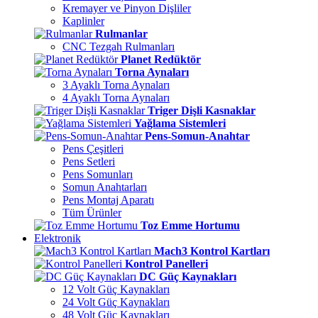
Kremayer ve Pinyon Dişliler
Kaplinler
Rulmanlar
CNC Tezgah Rulmanları
Planet Redüktör
Torna Aynaları
3 Ayaklı Torna Aynaları
4 Ayaklı Torna Aynaları
Triger Dişli Kasnaklar
Yağlama Sistemleri
Pens-Somun-Anahtar
Pens Çeşitleri
Pens Setleri
Pens Somunları
Somun Anahtarları
Pens Montaj Aparatı
Tüm Ürünler
Toz Emme Hortumu
Elektronik
Mach3 Kontrol Kartları
Kontrol Panelleri
DC Güç Kaynakları
12 Volt Güç Kaynakları
24 Volt Güç Kaynakları
48 Volt Güç Kaynakları