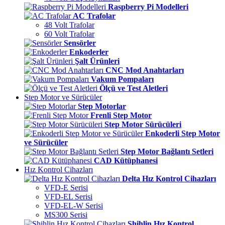
Raspberry Pi Modelleri
AC Trafolar
48 Volt Trafolar
60 Volt Trafolar
Sensörler
Enkoderler
Şalt Ürünleri
CNC Mod Anahtarları
Vakum Pompaları
Ölçü ve Test Aletleri
Step Motor ve Sürücüler
Step Motorlar
Frenli Step Motor
Step Motor Sürücüleri
Enkoderli Step Motor
ve Sürücüler
Step Motor Bağlantı Setleri
CAD Kütüphanesi
Hız Kontrol Cihazları
Delta Hız Kontrol Cihazları
VFD-E Serisi
VFD-EL Serisi
VFD-EL-W Serisi
MS300 Serisi
Shihlin Hız Kontrol