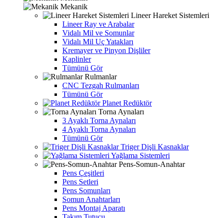
Mekanik
Lineer Hareket Sistemleri
Lineer Ray ve Arabalar
Vidalı Mil ve Somunlar
Vidalı Mil Uç Yatakları
Kremayer ve Pinyon Dişliler
Kaplinler
Tümünü Gör
Rulmanlar
CNC Tezgah Rulmanları
Tümünü Gör
Planet Redüktör
Torna Aynaları
3 Ayaklı Torna Aynaları
4 Ayaklı Torna Aynaları
Tümünü Gör
Triger Dişli Kasnaklar
Yağlama Sistemleri
Pens-Somun-Anahtar
Pens Çeşitleri
Pens Setleri
Pens Somunları
Somun Anahtarları
Pens Montaj Aparatı
Takım Tutucu