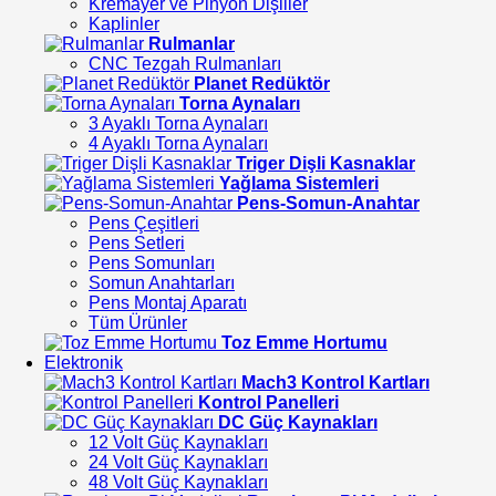
Kremayer ve Pinyon Dişliler
Kaplinler
Rulmanlar
CNC Tezgah Rulmanları
Planet Redüktör
Torna Aynaları
3 Ayaklı Torna Aynaları
4 Ayaklı Torna Aynaları
Triger Dişli Kasnaklar
Yağlama Sistemleri
Pens-Somun-Anahtar
Pens Çeşitleri
Pens Setleri
Pens Somunları
Somun Anahtarları
Pens Montaj Aparatı
Tüm Ürünler
Toz Emme Hortumu
Elektronik
Mach3 Kontrol Kartları
Kontrol Panelleri
DC Güç Kaynakları
12 Volt Güç Kaynakları
24 Volt Güç Kaynakları
48 Volt Güç Kaynakları