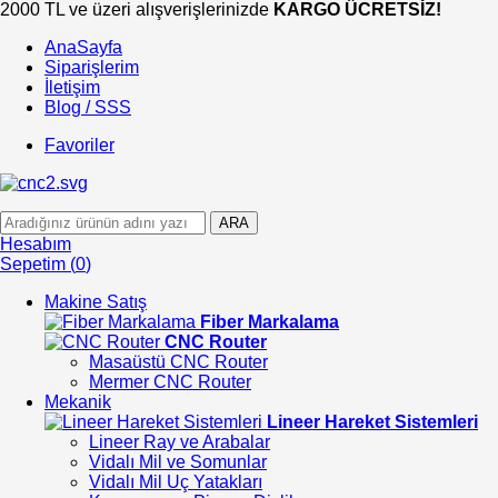
2000 TL ve üzeri alışverişlerinizde
KARGO ÜCRETSİZ!
AnaSayfa
Siparişlerim
İletişim
Blog / SSS
Favoriler
ARA
Hesabım
Sepetim
(
0
)
Makine Satış
Fiber Markalama
CNC Router
Masaüstü CNC Router
Mermer CNC Router
Mekanik
Lineer Hareket Sistemleri
Lineer Ray ve Arabalar
Vidalı Mil ve Somunlar
Vidalı Mil Uç Yatakları