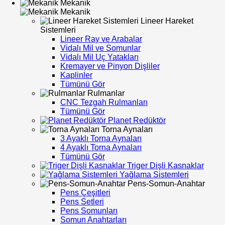
Mekanik
Mekanik
Lineer Hareket
Sistemleri
Lineer Ray ve Arabalar
Vidalı Mil ve Somunlar
Vidalı Mil Uç Yatakları
Kremayer ve Pinyon Dişliler
Kaplinler
Tümünü Gör
Rulmanlar
CNC Tezgah Rulmanları
Tümünü Gör
Planet Redüktör
Torna Aynaları
3 Ayaklı Torna Aynaları
4 Ayaklı Torna Aynaları
Tümünü Gör
Triger Dişli Kasnaklar
Yağlama Sistemleri
Pens-Somun-Anahtar
Pens Çeşitleri
Pens Setleri
Pens Somunları
Somun Anahtarları