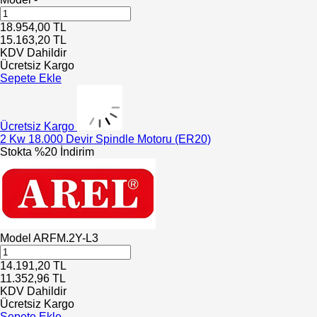
18.954,00
TL
15.163,20
TL
KDV Dahildir
Ücretsiz Kargo
Sepete Ekle
Ücretsiz Kargo
2 Kw 18.000 Devir Spindle Motoru (ER20)
Stokta
%20 İndirim
Model
ARFM.2Y-L3
14.191,20
TL
11.352,96
TL
KDV Dahildir
Ücretsiz Kargo
Sepete Ekle