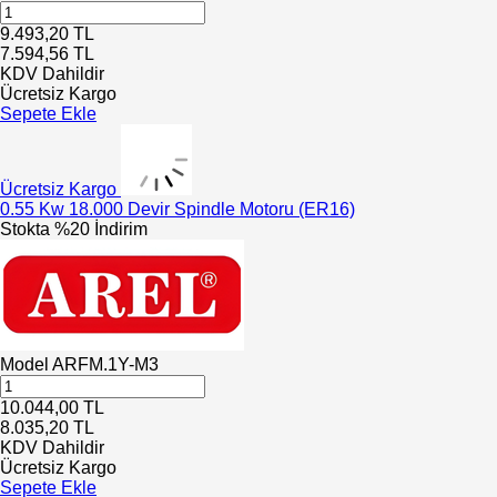
9.493,20
TL
7.594,56
TL
KDV Dahildir
Ücretsiz Kargo
Sepete Ekle
Ücretsiz Kargo
0.55 Kw 18.000 Devir Spindle Motoru (ER16)
Stokta
%20 İndirim
Model
ARFM.1Y-M3
10.044,00
TL
8.035,20
TL
KDV Dahildir
Ücretsiz Kargo
Sepete Ekle