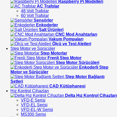
Raspberry Pi Modelleri
AC Trafolar
48 Volt Trafolar
60 Volt Trafolar
Sensörler
Enkoderler
Şalt Ürünleri
CNC Mod Anahtarları
Vakum Pompaları
Ölçü ve Test Aletleri
Step Motor ve Sürücüler
Step Motorlar
Frenli Step Motor
Step Motor Sürücüleri
Enkoderli Step
Motor ve Sürücüler
Step Motor Bağlantı
Setleri
CAD Kütüphanesi
Hız Kontrol Cihazları
Delta Hız Kontrol Cihazları
VFD-E Serisi
VFD-EL Serisi
VFD-EL-W Serisi
MS300 Serisi