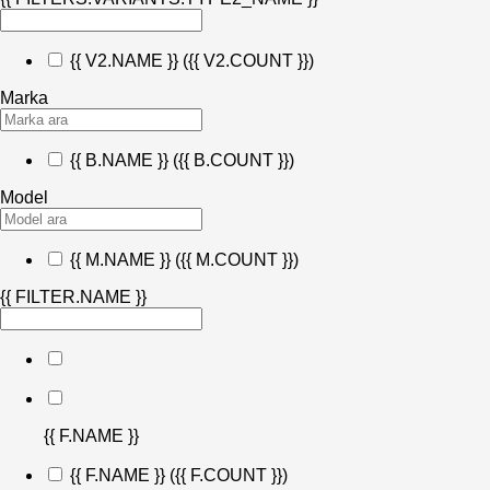
{{ V2.NAME }}
({{ V2.COUNT }})
Marka
{{ B.NAME }}
({{ B.COUNT }})
Model
{{ M.NAME }}
({{ M.COUNT }})
{{ FILTER.NAME }}
{{ F.NAME }}
{{ F.NAME }}
({{ F.COUNT }})