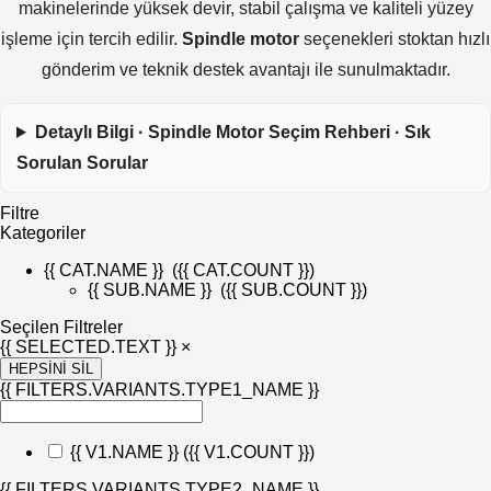
makinelerinde yüksek devir, stabil çalışma ve kaliteli yüzey
işleme için tercih edilir.
Spindle motor
seçenekleri stoktan hızlı
gönderim ve teknik destek avantajı ile sunulmaktadır.
Detaylı Bilgi · Spindle Motor Seçim Rehberi · Sık
Sorulan Sorular
Filtre
Kategoriler
{{ CAT.NAME }}
({{ CAT.COUNT }})
{{ SUB.NAME }}
({{ SUB.COUNT }})
Seçilen Filtreler
{{ SELECTED.TEXT }} ×
HEPSİNİ SİL
{{ FILTERS.VARIANTS.TYPE1_NAME }}
{{ V1.NAME }}
({{ V1.COUNT }})
{{ FILTERS.VARIANTS.TYPE2_NAME }}