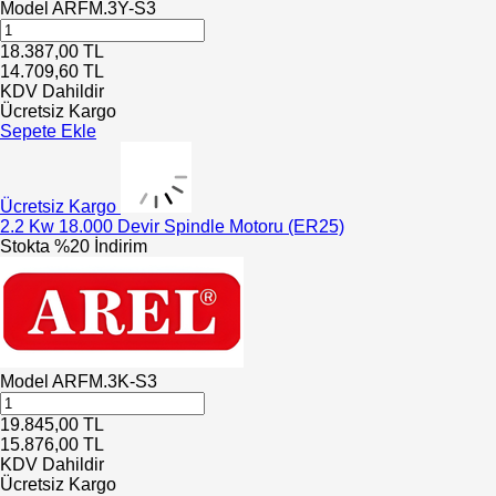
Model
ARFM.3Y-S3
18.387,00
TL
14.709,60
TL
KDV Dahildir
Ücretsiz Kargo
Sepete Ekle
Ücretsiz Kargo
2.2 Kw 18.000 Devir Spindle Motoru (ER25)
Stokta
%20 İndirim
Model
ARFM.3K-S3
19.845,00
TL
15.876,00
TL
KDV Dahildir
Ücretsiz Kargo