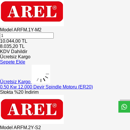
Model
ARFM.1Y-M2
10.044,00
TL
8.035,20
TL
KDV Dahildir
Ücretsiz Kargo
Sepete Ekle
Ücretsiz Kargo
W
h
t
s
a
p
p
D
e
s
e
H
a
t
t
0.50 Kw 12.000 Devir Spindle Motoru (ER20)
Stokta
%20 İndirim
Model
ARFM.2Y-S2