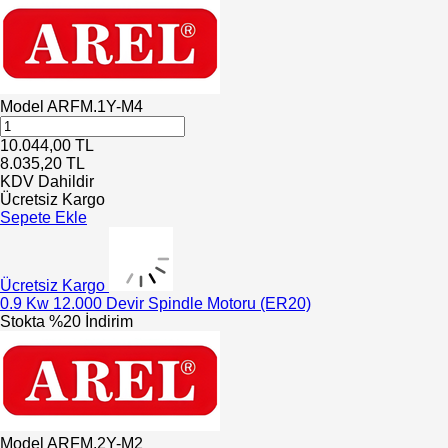
Model
ARFM.1Y-M4
10.044,00
TL
8.035,20
TL
KDV Dahildir
Ücretsiz Kargo
Sepete Ekle
Ücretsiz Kargo
0.9 Kw 12.000 Devir Spindle Motoru (ER20)
Stokta
%20 İndirim
Model
ARFM.2Y-M2