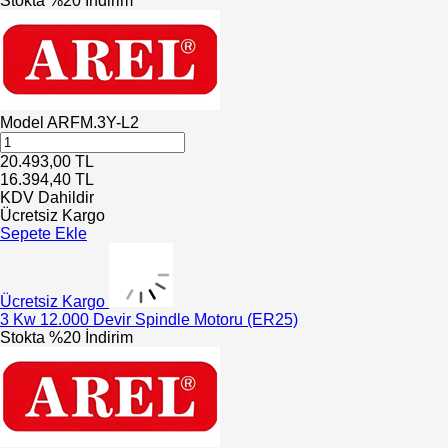
Stokta
%20 İndirim
Model
ARFM.3Y-L2
20.493,00
TL
16.394,40
TL
KDV Dahildir
Ücretsiz Kargo
Sepete Ekle
Ücretsiz Kargo
3 Kw 12.000 Devir Spindle Motoru (ER25)
Stokta
%20 İndirim