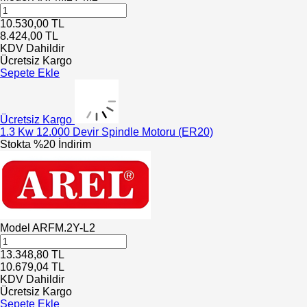
10.530,00
TL
8.424,00
TL
KDV Dahildir
Ücretsiz Kargo
Sepete Ekle
Ücretsiz Kargo
1.3 Kw 12.000 Devir Spindle Motoru (ER20)
Stokta
%20 İndirim
Model
ARFM.2Y-L2
13.348,80
TL
10.679,04
TL
KDV Dahildir
Ücretsiz Kargo
Sepete Ekle