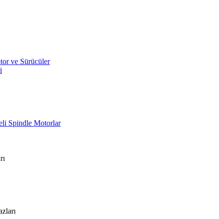
or ve Sürücüler
i
li Spindle Motorlar
rı
zları