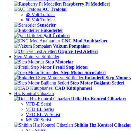
Raspberry Pi Modelleri
AC Trafolar
48 Volt Trafolar
60 Volt Trafolar
Sensörler
Enkoderler
Şalt Ürünleri
CNC Mod Anahtarları
Vakum Pompaları
Ölçü ve Test Aletleri
Step Motor ve Sürücüler
Step Motorlar
Frenli Step Motor
Step Motor Sürücüleri
Enkoderli Step Motor 
Step Motor Bağlantı Setleri
CAD Kütüphanesi
Hız Kontrol Cihazları
Delta Hız Kontrol Cihazları
VFD-E Serisi
VFD-EL Serisi
VFD-EL-W Serisi
MS300 Serisi
Shihlin Hız Kontrol Cihazlar
SL3 Serisi