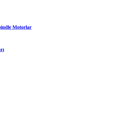
pindle Motorlar
rı