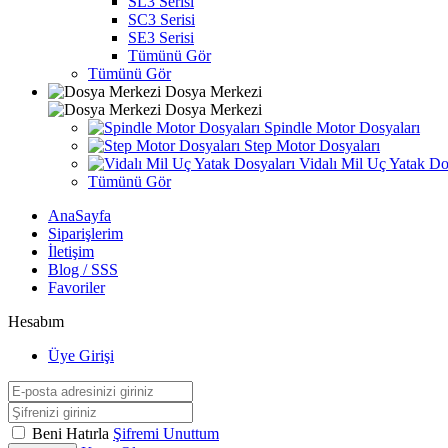
SL3 Serisi
SC3 Serisi
SE3 Serisi
Tümünü Gör
Tümünü Gör
Dosya Merkezi
Dosya Merkezi
Spindle Motor Dosyaları
Step Motor Dosyaları
Vidalı Mil Uç Yatak Do
Tümünü Gör
AnaSayfa
Siparişlerim
İletişim
Blog / SSS
Favoriler
Hesabım
Üye Girişi
Beni Hatırla
Şifremi Unuttum