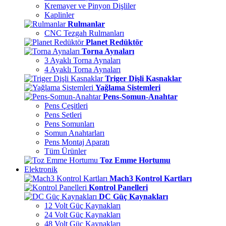
Kremayer ve Pinyon Dişliler
Kaplinler
Rulmanlar
CNC Tezgah Rulmanları
Planet Redüktör
Torna Aynaları
3 Ayaklı Torna Aynaları
4 Ayaklı Torna Aynaları
Triger Dişli Kasnaklar
Yağlama Sistemleri
Pens-Somun-Anahtar
Pens Çeşitleri
Pens Setleri
Pens Somunları
Somun Anahtarları
Pens Montaj Aparatı
Tüm Ürünler
Toz Emme Hortumu
Elektronik
Mach3 Kontrol Kartları
Kontrol Panelleri
DC Güç Kaynakları
12 Volt Güç Kaynakları
24 Volt Güç Kaynakları
48 Volt Güç Kaynakları