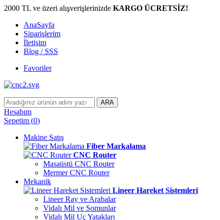
2000 TL ve üzeri alışverişlerinizde
KARGO ÜCRETSİZ!
AnaSayfa
Siparişlerim
İletişim
Blog / SSS
Favoriler
ARA
Hesabım
Sepetim
(
0
)
Makine Satış
Fiber Markalama
CNC Router
Masaüstü CNC Router
Mermer CNC Router
Mekanik
Lineer Hareket Sistemleri
Lineer Ray ve Arabalar
Vidalı Mil ve Somunlar
Vidalı Mil Uç Yatakları