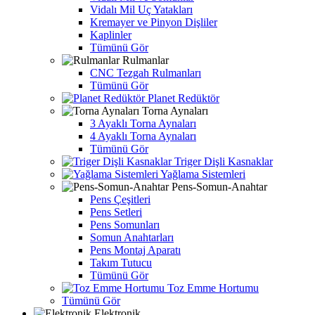
Vidalı Mil Uç Yatakları
Kremayer ve Pinyon Dişliler
Kaplinler
Tümünü Gör
Rulmanlar
CNC Tezgah Rulmanları
Tümünü Gör
Planet Redüktör
Torna Aynaları
3 Ayaklı Torna Aynaları
4 Ayaklı Torna Aynaları
Tümünü Gör
Triger Dişli Kasnaklar
Yağlama Sistemleri
Pens-Somun-Anahtar
Pens Çeşitleri
Pens Setleri
Pens Somunları
Somun Anahtarları
Pens Montaj Aparatı
Takım Tutucu
Tümünü Gör
Toz Emme Hortumu
Tümünü Gör
Elektronik