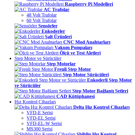
Raspberry Pi Modelleri
AC Trafolar
48 Volt Trafolar
60 Volt Trafolar
Sensörler
Enkoderler
Şalt Ürünleri
CNC Mod Anahtarları
Vakum Pompaları
Ölçü ve Test Aletleri
Step Motor ve Sürücüler
Step Motorlar
Frenli Step Motor
Step Motor Sürücüleri
Enkoderli Step Motor
ve Sürücüler
Step Motor Bağlantı Setleri
CAD Kütüphanesi
Hız Kontrol Cihazları
Delta Hız Kontrol Cihazları
VFD-E Serisi
VFD-EL Serisi
VFD-EL-W Serisi
MS300 Serisi
Shihlin Hız Kontrol