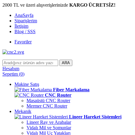
2000 TL ve üzeri alışverişlerinizde
KARGO ÜCRETSİZ!
AnaSayfa
Siparişlerim
İletişim
Blog / SSS
Favoriler
ARA
Hesabım
Sepetim
(
0
)
Makine Satış
Fiber Markalama
CNC Router
Masaüstü CNC Router
Mermer CNC Router
Mekanik
Lineer Hareket Sistemleri
Lineer Ray ve Arabalar
Vidalı Mil ve Somunlar
Vidalı Mil Uç Yatakları