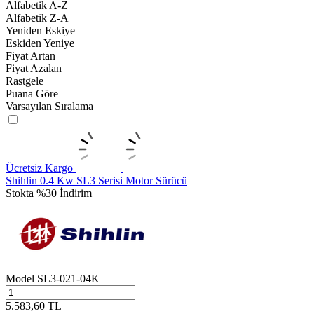
Alfabetik A-Z
Alfabetik Z-A
Yeniden Eskiye
Eskiden Yeniye
Fiyat Artan
Fiyat Azalan
Rastgele
Puana Göre
Varsayılan Sıralama
Ücretsiz Kargo
Shihlin 0.4 Kw SL3 Serisi Motor Sürücü
Stokta
%30 İndirim
Model
SL3-021-04K
5.583,60
TL