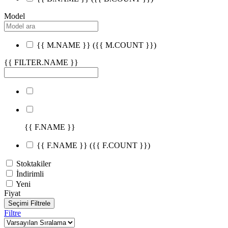
Model
{{ M.NAME }}
({{ M.COUNT }})
{{ FILTER.NAME }}
{{ F.NAME }}
{{ F.NAME }}
({{ F.COUNT }})
Stoktakiler
İndirimli
Yeni
Fiyat
Seçimi Filtrele
Filtre