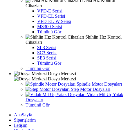
Delta Hız Kontrol
Cihazları
VFD-E Serisi
VFD-EL Serisi
VFD-EL-W Serisi
MS300 Serisi
Tümünü Gör
Shihlin Hız Kontrol
Cihazları
SL3 Serisi
SC3 Serisi
SE3 Serisi
Tümünü Gör
Tümünü Gör
Dosya Merkezi
Dosya Merkezi
Spindle Motor Dosyaları
Step Motor Dosyaları
Vidalı Mil Uç Yatak
Dosyaları
Tümünü Gör
AnaSayfa
Siparişlerim
İletişim