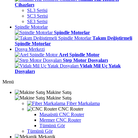
Cihazları
SL3 Serisi
SC3 Serisi
SE3 Serisi
Spindle Motorlar
Spindle Motorlar
Takım Değiştirmeli
Spindle Motorlar
Dosya Merkezi
Arel Spindle Motor
Step Motor Dosyaları
Vidalı Mil Uç Yatak
Dosyaları
Menü
Makine Satış
Makine Satış
Fiber Markalama
CNC Router
Masaüstü CNC Router
Mermer CNC Router
Tümünü Gör
Tümünü Gör
Mekanik