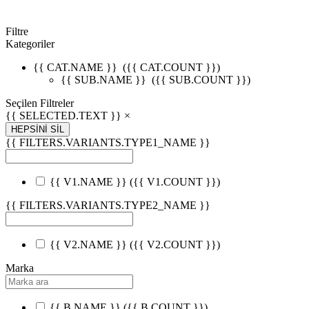
Filtre
Kategoriler
{{ CAT.NAME }}
({{ CAT.COUNT }})
{{ SUB.NAME }}
({{ SUB.COUNT }})
Seçilen Filtreler
{{ SELECTED.TEXT }} ×
HEPSİNİ SİL
{{ FILTERS.VARIANTS.TYPE1_NAME }}
{{ V1.NAME }}
({{ V1.COUNT }})
{{ FILTERS.VARIANTS.TYPE2_NAME }}
{{ V2.NAME }}
({{ V2.COUNT }})
Marka
{{ B.NAME }}
({{ B.COUNT }})