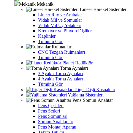
Mekanik
Lineer Hareket Sistemleri
Lineer Ray ve Arabalar
Vidalı Mil ve Somunlar
Vidalı Mil Uç Yatakları
Kremayer ve Pinyon Dişliler
Kaplinler
Tümünü Gör
Rulmanlar
CNC Tezgah Rulmanları
Tümünü Gör
Planet Redüktör
Torna Aynaları
3 Ayaklı Torna Aynaları
4 Ayaklı Torna Aynaları
Tümünü Gör
Triger Dişli Kasnaklar
Yağlama Sistemleri
Pens-Somun-Anahtar
Pens Çeşitleri
Pens Setleri
Pens Somunları
Somun Anahtarları
Pens Montaj Aparatı
Takım Tutucu