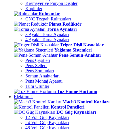
Kremayer ve Pinyon Dişliler
Kaplinler
Rulmanlar
CNC Tezgah Rulmanları
Planet Redüktör
Torna Aynaları
3 Ayaklı Torna Aynaları
4 Ayaklı Torna Aynaları
Triger Dişli Kasnaklar
Yağlama Sistemleri
Pens-Somun-Anahtar
Pens Çeşitleri
Pens Setleri
Pens Somunları
Somun Anahtarları
Pens Montaj Aparatı
Tüm Ürünler
Toz Emme Hortumu
Elektronik
Mach3 Kontrol Kartları
Kontrol Panelleri
DC Güç Kaynakları
12 Volt Güç Kaynakları
24 Volt Güç Kaynakları
48 Volt Güç Kaynakları