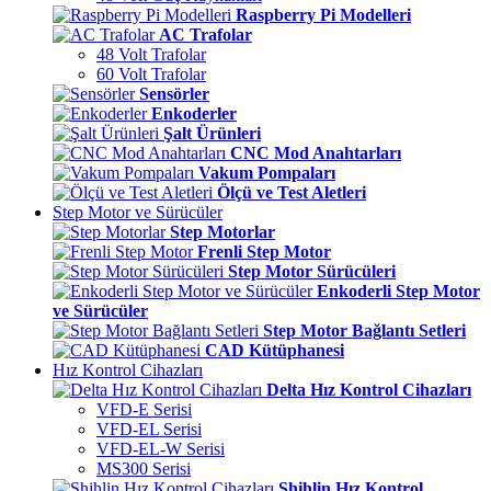
Raspberry Pi Modelleri
AC Trafolar
48 Volt Trafolar
60 Volt Trafolar
Sensörler
Enkoderler
Şalt Ürünleri
CNC Mod Anahtarları
Vakum Pompaları
Ölçü ve Test Aletleri
Step Motor ve Sürücüler
Step Motorlar
Frenli Step Motor
Step Motor Sürücüleri
Enkoderli Step Motor
ve Sürücüler
Step Motor Bağlantı Setleri
CAD Kütüphanesi
Hız Kontrol Cihazları
Delta Hız Kontrol Cihazları
VFD-E Serisi
VFD-EL Serisi
VFD-EL-W Serisi
MS300 Serisi
Shihlin Hız Kontrol