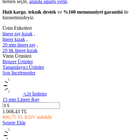
hemen seçin,
anında sipariş verin
.
Hızlı kargo
,
teknik destek
ve
%100 memnuniyet garantisi
ile
hizmetinizdeyiz.
Ürün Etiketleri
lineer ray kızak
,
lineer kızak
,
20 mm lineer ray
,
20 lik lineer kızak
Vitrin Ürünleri
Benzer Ürünler
Tamamlayıcı Ürünler
Son İncelenenler
İndirim
20
%
15 mm Lineer Ray
1.008,43
TL
806,75
TL
KDV dahildir
Sepete Ekle