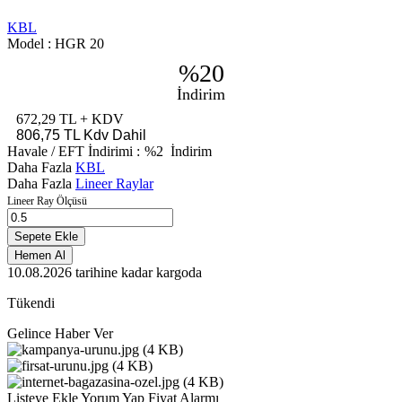
KBL
Model :
HGR 20
%20
İndirim
672,29 TL
+ KDV
806,75 TL
Kdv Dahil
Havale / EFT İndirimi :
%2
İndirim
Daha Fazla
KBL
Daha Fazla
Lineer Raylar
Lineer Ray Ölçüsü
Sepete Ekle
Hemen Al
10.08.2026
tarihine kadar kargoda
Tükendi
Gelince Haber Ver
Listeye Ekle
Yorum Yap
Fiyat Alarmı