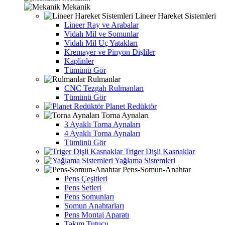
Mekanik
Lineer Hareket Sistemleri
Lineer Ray ve Arabalar
Vidalı Mil ve Somunlar
Vidalı Mil Uç Yatakları
Kremayer ve Pinyon Dişliler
Kaplinler
Tümünü Gör
Rulmanlar
CNC Tezgah Rulmanları
Tümünü Gör
Planet Redüktör
Torna Aynaları
3 Ayaklı Torna Aynaları
4 Ayaklı Torna Aynaları
Tümünü Gör
Triger Dişli Kasnaklar
Yağlama Sistemleri
Pens-Somun-Anahtar
Pens Çeşitleri
Pens Setleri
Pens Somunları
Somun Anahtarları
Pens Montaj Aparatı
Takım Tutucu