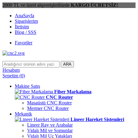
2000 TL ve üzeri alışverişlerinizde
KARGO ÜCRETSİZ!
AnaSayfa
Siparişlerim
İletişim
Blog / SSS
Favoriler
ARA
Hesabım
Sepetim
(
0
)
Makine Satış
Fiber Markalama
CNC Router
Masaüstü CNC Router
Mermer CNC Router
Mekanik
Lineer Hareket Sistemleri
Lineer Ray ve Arabalar
Vidalı Mil ve Somunlar
Vidalı Mil Uç Yatakları