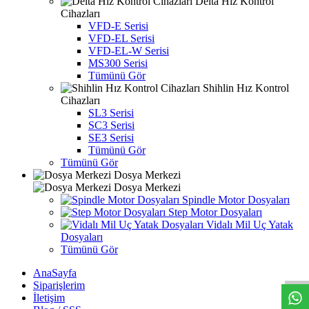
Delta Hız Kontrol
Cihazları
VFD-E Serisi
VFD-EL Serisi
VFD-EL-W Serisi
MS300 Serisi
Tümünü Gör
Shihlin Hız Kontrol
Cihazları
SL3 Serisi
SC3 Serisi
SE3 Serisi
Tümünü Gör
Tümünü Gör
Dosya Merkezi
Dosya Merkezi
Spindle Motor Dosyaları
Step Motor Dosyaları
Vidalı Mil Uç Yatak
Dosyaları
W
h
t
s
a
p
p
D
e
s
e
H
a
t
t
Tümünü Gör
AnaSayfa
Siparişlerim
İletişim