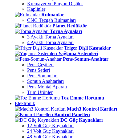
Kremayer ve Pinyon Dişliler
Kaplinler
Rulmanlar
CNC Tezgah Rulmanları
Planet Redüktör
Torna Aynaları
3 Ayaklı Torna Aynaları
4 Ayaklı Torna Aynaları
Triger Dişli Kasnaklar
Yağlama Sistemleri
Pens-Somun-Anahtar
Pens Çeşitleri
Pens Setleri
Pens Somunları
Somun Anahtarları
Pens Montaj Aparatı
Tüm Ürünler
Toz Emme Hortumu
Elektronik
Mach3 Kontrol Kartları
Kontrol Panelleri
DC Güç Kaynakları
12 Volt Güç Kaynakları
24 Volt Güç Kaynakları
48 Volt Güç Kaynakları