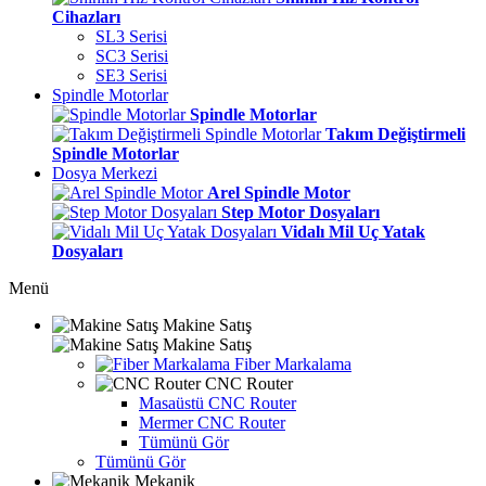
Cihazları
SL3 Serisi
SC3 Serisi
SE3 Serisi
Spindle Motorlar
Spindle Motorlar
Takım Değiştirmeli
Spindle Motorlar
Dosya Merkezi
Arel Spindle Motor
Step Motor Dosyaları
Vidalı Mil Uç Yatak
Dosyaları
Menü
Makine Satış
Makine Satış
Fiber Markalama
CNC Router
Masaüstü CNC Router
Mermer CNC Router
Tümünü Gör
Tümünü Gör
Mekanik