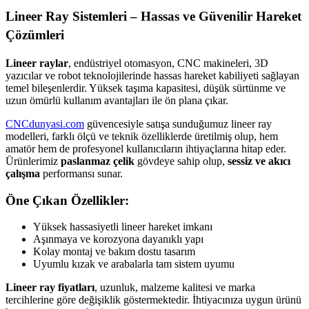
Lineer Ray Sistemleri – Hassas ve Güvenilir Hareket
Çözümleri
Lineer raylar
, endüstriyel otomasyon, CNC makineleri, 3D
yazıcılar ve robot teknolojilerinde hassas hareket kabiliyeti sağlayan
temel bileşenlerdir. Yüksek taşıma kapasitesi, düşük sürtünme ve
uzun ömürlü kullanım avantajları ile ön plana çıkar.
CNCdunyasi.com
güvencesiyle satışa sunduğumuz lineer ray
modelleri, farklı ölçü ve teknik özelliklerde üretilmiş olup, hem
amatör hem de profesyonel kullanıcıların ihtiyaçlarına hitap eder.
Ürünlerimiz
paslanmaz çelik
gövdeye sahip olup,
sessiz ve akıcı
çalışma
performansı sunar.
Öne Çıkan Özellikler:
Yüksek hassasiyetli lineer hareket imkanı
Aşınmaya ve korozyona dayanıklı yapı
Kolay montaj ve bakım dostu tasarım
Uyumlu kızak ve arabalarla tam sistem uyumu
Lineer ray fiyatları
, uzunluk, malzeme kalitesi ve marka
tercihlerine göre değişiklik göstermektedir. İhtiyacınıza uygun ürünü