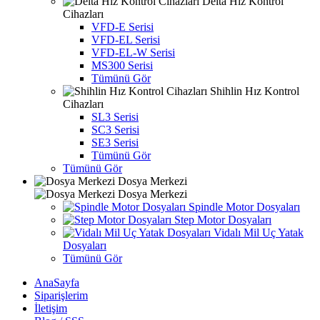
Delta Hız Kontrol
Cihazları
VFD-E Serisi
VFD-EL Serisi
VFD-EL-W Serisi
MS300 Serisi
Tümünü Gör
Shihlin Hız Kontrol
Cihazları
SL3 Serisi
SC3 Serisi
SE3 Serisi
Tümünü Gör
Tümünü Gör
Dosya Merkezi
Dosya Merkezi
Spindle Motor Dosyaları
Step Motor Dosyaları
Vidalı Mil Uç Yatak
Dosyaları
Tümünü Gör
AnaSayfa
Siparişlerim
İletişim