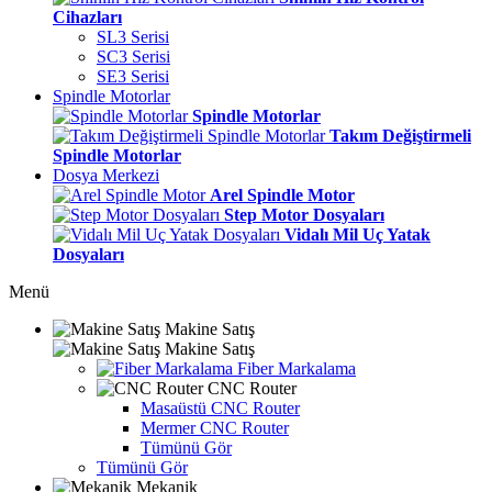
Cihazları
SL3 Serisi
SC3 Serisi
SE3 Serisi
Spindle Motorlar
Spindle Motorlar
Takım Değiştirmeli
Spindle Motorlar
Dosya Merkezi
Arel Spindle Motor
Step Motor Dosyaları
Vidalı Mil Uç Yatak
Dosyaları
Menü
Makine Satış
Makine Satış
Fiber Markalama
CNC Router
Masaüstü CNC Router
Mermer CNC Router
Tümünü Gör
Tümünü Gör
Mekanik