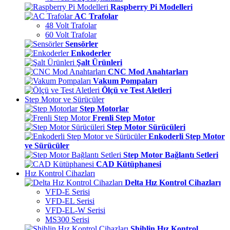
Raspberry Pi Modelleri
AC Trafolar
48 Volt Trafolar
60 Volt Trafolar
Sensörler
Enkoderler
Şalt Ürünleri
CNC Mod Anahtarları
Vakum Pompaları
Ölçü ve Test Aletleri
Step Motor ve Sürücüler
Step Motorlar
Frenli Step Motor
Step Motor Sürücüleri
Enkoderli Step Motor
ve Sürücüler
Step Motor Bağlantı Setleri
CAD Kütüphanesi
Hız Kontrol Cihazları
Delta Hız Kontrol Cihazları
VFD-E Serisi
VFD-EL Serisi
VFD-EL-W Serisi
MS300 Serisi
Shihlin Hız Kontrol