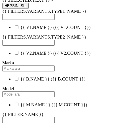
{{ SELECTED.TEXT }} ×
HEPSİNİ SİL
{{ FILTERS.VARIANTS.TYPE1_NAME }}
{{ V1.NAME }}
({{ V1.COUNT }})
{{ FILTERS.VARIANTS.TYPE2_NAME }}
{{ V2.NAME }}
({{ V2.COUNT }})
Marka
{{ B.NAME }}
({{ B.COUNT }})
Model
{{ M.NAME }}
({{ M.COUNT }})
{{ FILTER.NAME }}