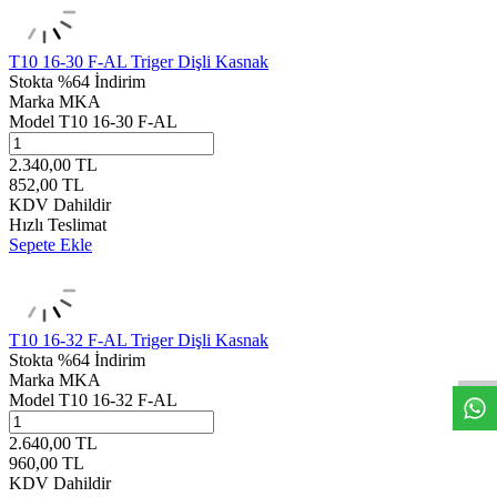
T10 16-30 F-AL Triger Dişli Kasnak
Stokta
%64 İndirim
Marka
MKA
Model
T10 16-30 F-AL
2.340,00
TL
852,00
TL
KDV Dahildir
Hızlı Teslimat
Sepete Ekle
W
h
t
s
a
p
p
D
e
s
e
H
a
t
t
T10 16-32 F-AL Triger Dişli Kasnak
Stokta
%64 İndirim
Marka
MKA
Model
T10 16-32 F-AL
2.640,00
TL
960,00
TL
KDV Dahildir