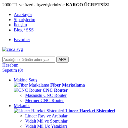
2000 TL ve üzeri alışverişlerinizde
KARGO ÜCRETSİZ!
AnaSayfa
Siparişlerim
İletişim
Blog / SSS
Favoriler
ARA
Hesabım
Sepetim
(
0
)
Makine Satış
Fiber Markalama
CNC Router
Masaüstü CNC Router
Mermer CNC Router
Mekanik
Lineer Hareket Sistemleri
Lineer Ray ve Arabalar
Vidalı Mil ve Somunlar
Vidalı Mil Uç Yatakları