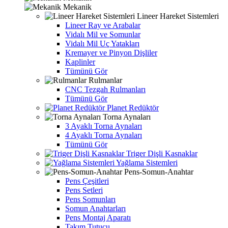
Mekanik
Lineer Hareket Sistemleri
Lineer Ray ve Arabalar
Vidalı Mil ve Somunlar
Vidalı Mil Uç Yatakları
Kremayer ve Pinyon Dişliler
Kaplinler
Tümünü Gör
Rulmanlar
CNC Tezgah Rulmanları
Tümünü Gör
Planet Redüktör
Torna Aynaları
3 Ayaklı Torna Aynaları
4 Ayaklı Torna Aynaları
Tümünü Gör
Triger Dişli Kasnaklar
Yağlama Sistemleri
Pens-Somun-Anahtar
Pens Çeşitleri
Pens Setleri
Pens Somunları
Somun Anahtarları
Pens Montaj Aparatı
Takım Tutucu