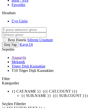
Blog / SSS
Favoriler
Hesabım
Üye Girişi
Beni Hatırla
Şifremi Unuttum
Kayıt Ol
Giriş Yap
Sepetim
Anasayfa
Mekanik
Triger Dişli Kasnaklar
T10 Triger Dişli Kasnakları
Filtre
Kategoriler
{{ CAT.NAME }}
({{ CAT.COUNT }})
{{ SUB.NAME }}
({{ SUB.COUNT }})
Seçilen Filtreler