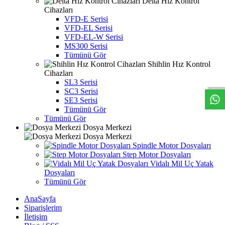
Delta Hız Kontrol
Cihazları
VFD-E Serisi
VFD-EL Serisi
VFD-EL-W Serisi
MS300 Serisi
Tümünü Gör
W
h
t
s
a
p
p
D
e
s
e
H
a
t
t
Shihlin Hız Kontrol
Cihazları
SL3 Serisi
SC3 Serisi
SE3 Serisi
Tümünü Gör
Tümünü Gör
Dosya Merkezi
Dosya Merkezi
Spindle Motor Dosyaları
Step Motor Dosyaları
Vidalı Mil Uç Yatak
Dosyaları
Tümünü Gör
AnaSayfa
Siparişlerim
İletişim