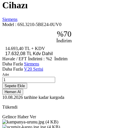
Cihazı
Siemens
Model :
6SL3210-5BE24-0UV0
%70
İndirim
14.693,40 TL
+ KDV
17.632,08 TL
Kdv Dahil
Havale / EFT İndirimi :
%2
İndirim
Daha Fazla
Siemens
Daha Fazla
V20 Serisi
Adet
Sepete Ekle
Hemen Al
10.08.2026
tarihine kadar kargoda
Tükendi
Gelince Haber Ver