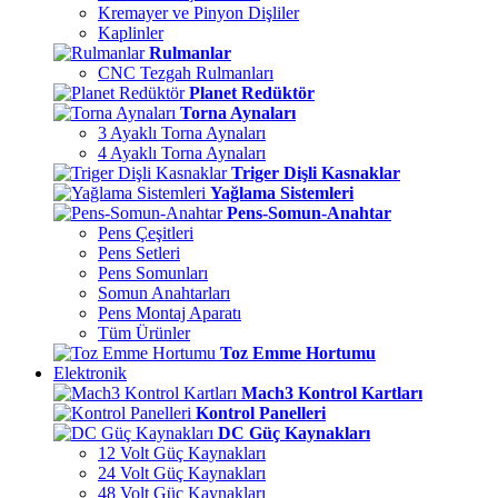
Kremayer ve Pinyon Dişliler
Kaplinler
Rulmanlar
CNC Tezgah Rulmanları
Planet Redüktör
Torna Aynaları
3 Ayaklı Torna Aynaları
4 Ayaklı Torna Aynaları
Triger Dişli Kasnaklar
Yağlama Sistemleri
Pens-Somun-Anahtar
Pens Çeşitleri
Pens Setleri
Pens Somunları
Somun Anahtarları
Pens Montaj Aparatı
Tüm Ürünler
Toz Emme Hortumu
Elektronik
Mach3 Kontrol Kartları
Kontrol Panelleri
DC Güç Kaynakları
12 Volt Güç Kaynakları
24 Volt Güç Kaynakları
48 Volt Güç Kaynakları