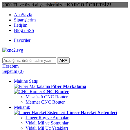
2000 TL ve üzeri alışverişlerinizde
KARGO ÜCRETSİZ!
AnaSayfa
Siparişlerim
İletişim
Blog / SSS
Favoriler
ARA
Hesabım
Sepetim
(
0
)
Makine Satış
Fiber Markalama
CNC Router
Masaüstü CNC Router
Mermer CNC Router
Mekanik
Lineer Hareket Sistemleri
Lineer Ray ve Arabalar
Vidalı Mil ve Somunlar
Vidalı Mil Uç Yatakları