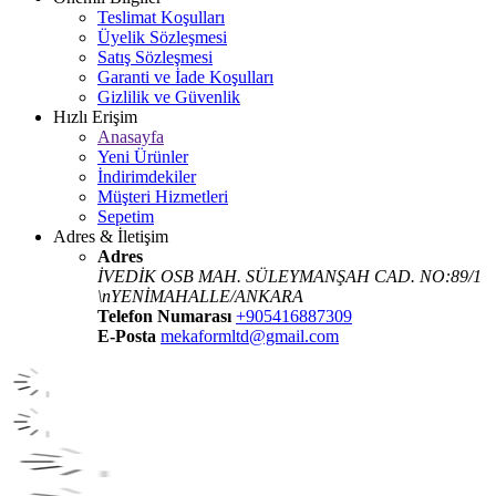
Teslimat Koşulları
Üyelik Sözleşmesi
Satış Sözleşmesi
Garanti ve İade Koşulları
Gizlilik ve Güvenlik
Hızlı Erişim
Anasayfa
Yeni Ürünler
İndirimdekiler
Müşteri Hizmetleri
Sepetim
Adres & İletişim
Adres
İVEDİK OSB MAH. SÜLEYMANŞAH CAD. NO:89/1
\nYENİMAHALLE/ANKARA
Telefon Numarası
+905416887309
E-Posta
mekaformltd@gmail.com