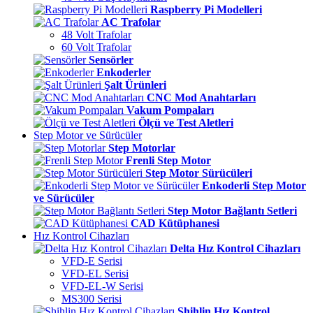
Raspberry Pi Modelleri
AC Trafolar
48 Volt Trafolar
60 Volt Trafolar
Sensörler
Enkoderler
Şalt Ürünleri
CNC Mod Anahtarları
Vakum Pompaları
Ölçü ve Test Aletleri
Step Motor ve Sürücüler
Step Motorlar
Frenli Step Motor
Step Motor Sürücüleri
Enkoderli Step Motor
ve Sürücüler
Step Motor Bağlantı Setleri
CAD Kütüphanesi
Hız Kontrol Cihazları
Delta Hız Kontrol Cihazları
VFD-E Serisi
VFD-EL Serisi
VFD-EL-W Serisi
MS300 Serisi
Shihlin Hız Kontrol