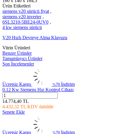
160 x 140 x 164,5
Ürün Etiketleri
siemens v20 sürücü fiyat
,
siemens v20 inverter
,
6SL3210-5BE24-0UV0
,
4 kw siemens sürücü
V20 Hızlı Devreye Alma Klavuzu
Vitrin Ürünleri
Benzer Ürünler
Tamamlayıcı Ürünler
Son İncelenenler
Ücretsiz Kargo
İndirim
70
%
0.12 Kw Siemens Hız Kontrol Cihazı
14.774,40
TL
4.432,32
TL
KDV dahildir
Sepete Ekle
Ücretsiz Kargo
İndirim
70
%