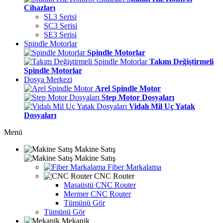
Cihazları
SL3 Serisi
SC3 Serisi
SE3 Serisi
Spindle Motorlar
Spindle Motorlar
Takım Değiştirmeli
Spindle Motorlar
Dosya Merkezi
Arel Spindle Motor
Step Motor Dosyaları
Vidalı Mil Uç Yatak
Dosyaları
Menü
Makine Satış
Makine Satış
Fiber Markalama
CNC Router
Masaüstü CNC Router
Mermer CNC Router
Tümünü Gör
Tümünü Gör
Mekanik