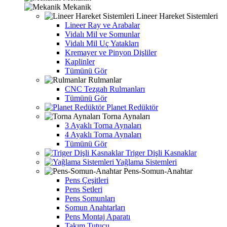
Mekanik
Lineer Hareket Sistemleri
Lineer Ray ve Arabalar
Vidalı Mil ve Somunlar
Vidalı Mil Uç Yatakları
Kremayer ve Pinyon Dişliler
Kaplinler
Tümünü Gör
Rulmanlar
CNC Tezgah Rulmanları
Tümünü Gör
Planet Redüktör
Torna Aynaları
3 Ayaklı Torna Aynaları
4 Ayaklı Torna Aynaları
Tümünü Gör
Triger Dişli Kasnaklar
Yağlama Sistemleri
Pens-Somun-Anahtar
Pens Çeşitleri
Pens Setleri
Pens Somunları
Somun Anahtarları
Pens Montaj Aparatı
Takım Tutucu