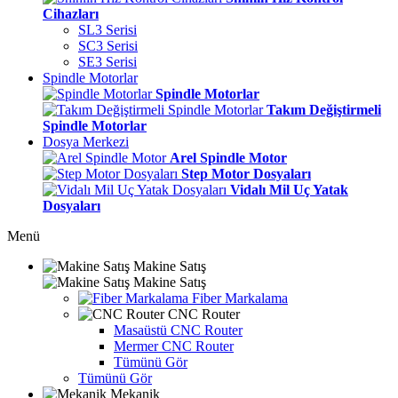
Cihazları
SL3 Serisi
SC3 Serisi
SE3 Serisi
Spindle Motorlar
Spindle Motorlar
Takım Değiştirmeli
Spindle Motorlar
Dosya Merkezi
Arel Spindle Motor
Step Motor Dosyaları
Vidalı Mil Uç Yatak
Dosyaları
Menü
Makine Satış
Makine Satış
Fiber Markalama
CNC Router
Masaüstü CNC Router
Mermer CNC Router
Tümünü Gör
Tümünü Gör
Mekanik