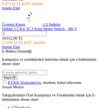
9.472,94
TL
KDV dahildir
Sepete Ekle
Ücretsiz Kargo
İndirim
32
%
Shihlin 5.5 Kw SC3 Serisi Motor Sürücü - 380 V
18.612,00
TL
12.656,16
TL
KDV dahildir
Sepete Ekle
E-Bülten Aboneliği
Kampanya ve yeniliklerden haberdar olmak için e-bültenimize
abone olun!
Kayıt Ol
KVKK Sözleşmesi'ni
, okudum, kabul ediyorum.
Sosyal Medya
Takipçilerimize Özel Kampanya ve Fırsatlardan olmak için E-
bültenimize abone olun!