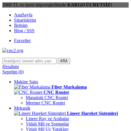
2000 TL ve üzeri alışverişlerinizde
KARGO ÜCRETSİZ!
AnaSayfa
Siparişlerim
İletişim
Blog / SSS
Favoriler
ARA
Hesabım
Sepetim
(
0
)
Makine Satış
Fiber Markalama
CNC Router
Masaüstü CNC Router
Mermer CNC Router
Mekanik
Lineer Hareket Sistemleri
Lineer Ray ve Arabalar
Vidalı Mil ve Somunlar
Vidalı Mil Uç Yatakları