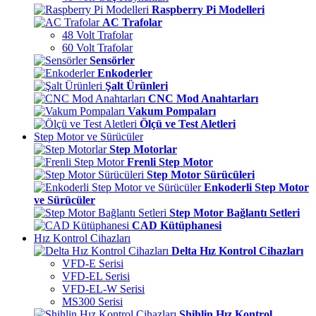
Raspberry Pi Modelleri
AC Trafolar
48 Volt Trafolar
60 Volt Trafolar
Sensörler
Enkoderler
Şalt Ürünleri
CNC Mod Anahtarları
Vakum Pompaları
Ölçü ve Test Aletleri
Step Motor ve Sürücüler
Step Motorlar
Frenli Step Motor
Step Motor Sürücüleri
Enkoderli Step Motor
ve Sürücüler
Step Motor Bağlantı Setleri
CAD Kütüphanesi
Hız Kontrol Cihazları
Delta Hız Kontrol Cihazları
VFD-E Serisi
VFD-EL Serisi
VFD-EL-W Serisi
MS300 Serisi
Shihlin Hız Kontrol