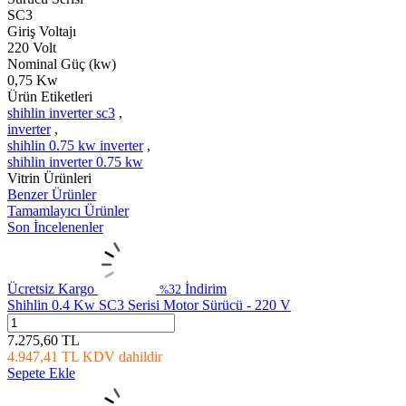
SC3
Giriş Voltajı
220 Volt
Nominal Güç (kw)
0,75 Kw
Ürün Etiketleri
shihlin inverter sc3
,
inverter
,
shihlin 0.75 kw inverter
,
shihlin inverter 0.75 kw
Vitrin Ürünleri
Benzer Ürünler
Tamamlayıcı Ürünler
Son İncelenenler
Ücretsiz Kargo
İndirim
32
%
Shihlin 0.4 Kw SC3 Serisi Motor Sürücü - 220 V
7.275,60
TL
4.947,41
TL
KDV dahildir
Sepete Ekle