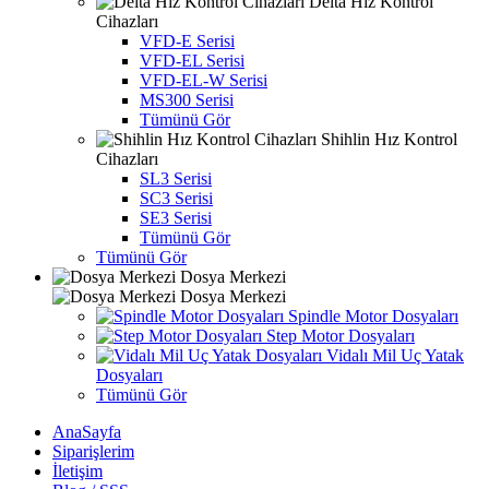
Delta Hız Kontrol
Cihazları
VFD-E Serisi
VFD-EL Serisi
VFD-EL-W Serisi
MS300 Serisi
Tümünü Gör
Shihlin Hız Kontrol
Cihazları
SL3 Serisi
SC3 Serisi
SE3 Serisi
Tümünü Gör
Tümünü Gör
Dosya Merkezi
Dosya Merkezi
Spindle Motor Dosyaları
Step Motor Dosyaları
Vidalı Mil Uç Yatak
Dosyaları
Tümünü Gör
AnaSayfa
Siparişlerim
İletişim