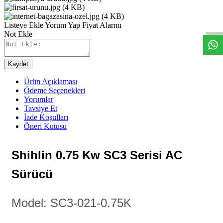
W
h
t
s
a
p
p
D
e
s
e
H
a
t
t
Listeye Ekle
Yorum Yap
Fiyat Alarmı
Not Ekle
Kaydet
Ürün Açıklaması
Ödeme Seçenekleri
Yorumlar
Tavsiye Et
İade Koşulları
Öneri Kutusu
Shihlin 0.75 Kw SC3 Serisi AC
Sürücü
Model: SC3-021-0.75K