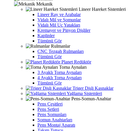
Mekanik
Lineer Hareket Sistemleri
Lineer Ray ve Arabalar
Vidalı Mil ve Somunlar
Vidalı Mil Uç Yatakları
Kremayer ve Pinyon Dişliler
Kaplinler
Tümünü Gör
Rulmanlar
CNC Tezgah Rulmanları
Tümünü Gör
Planet Redüktör
Torna Aynaları
3 Ayaklı Torna Aynaları
4 Ayaklı Torna Aynaları
Tümünü Gör
Triger Dişli Kasnaklar
Yağlama Sistemleri
Pens-Somun-Anahtar
Pens Çeşitleri
Pens Setleri
Pens Somunları
Somun Anahtarları
Pens Montaj Aparatı
Takım Tutucu